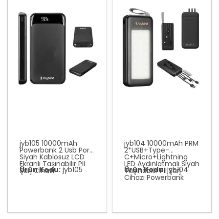
jyb105 10000mAh
jyb104 10000mAh PRM
Powerbank 2 Usb Port
2*USB+Type-
Siyah Kablosuz LCD
C+Micro+Lightning
Ekranlı Taşınabilir Pil
LED Aydınlatmalı Siyah
Ürün Kodu:
jyb105
Ürün Kodu:
jyb104
Şarj Cihazı
Taşınabilir Pil Şarj
Cihazı Powerbank