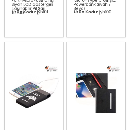
Port+Micro+USB Girişli
Micro+Type C Girişli
Siyah LCD Göstergeli
Powerbank Siyah /
Taşınabilir Pil Şarj
Beyaz
Ürün Kodu:
jyb101
Ürün Kodu:
jyb100
Cihazı