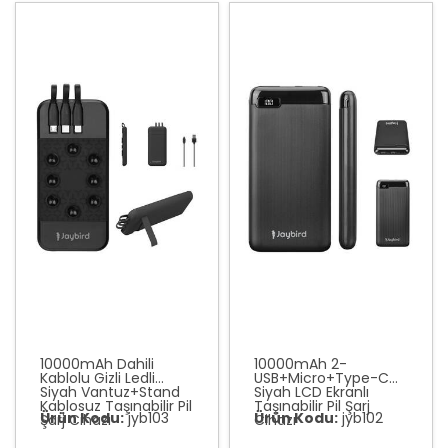
10000mAh Dahili
10000mAh 2-
Kablolu Gizli Ledli
USB+Micro+Type-C
Siyah Vantuz+Stand
Siyah LCD Ekranlı
Kablosuz Taşınabilir Pil
Taşınabilir Pil Şarj
Ürün Kodu:
jyb103
Ürün Kodu:
jyb102
Şarj Cihazı
Cihazı