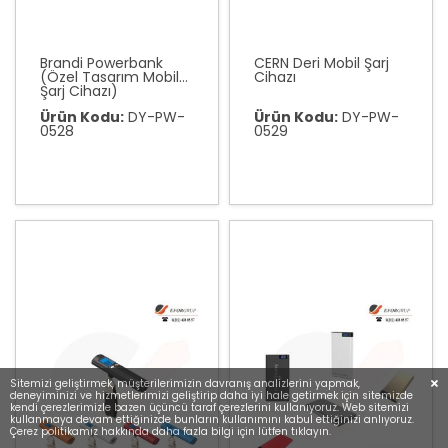
Brandi Powerbank
CERN Deri Mobil Şarj
(Özel Tasarım Mobil
Cihazı
Şarj Cihazı)
Ürün Kodu:
DY-PW-
Ürün Kodu:
DY-PW-
0528
0529
Sitemizi geliştirmek, müşterilerimizin davranış analizlerini yapmak,
deneyiminizi ve hizmetlerimizi geliştirip daha iyi hale getirmek için sitemizde
kendi çerezlerimizle bazen üçüncü taraf çerezlerini kullanıyoruz. Web sitemizi
kullanmaya devam ettiğinizde bunların kullanımını kabul ettiğinizi anlıyoruz.
Çerez politikamız hakkında daha fazla bilgi için lütfen tıklayın.