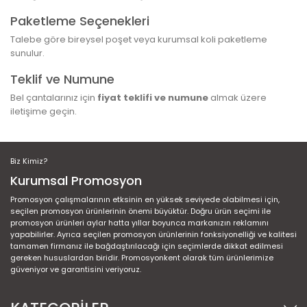
Paketleme Seçenekleri
Talebe göre bireysel poşet veya kurumsal koli paketleme
sunulur.
Teklif ve Numune
Bel çantalarınız için
fiyat teklifi ve numune
almak üzere
iletişime geçin.
Biz Kimiz?
Kurumsal Promosyon
Promosyon çalışmalarının etksinin en yüksek seviyede olabilmesi için,
seçilen promosyon ürünlerinin önemi büyüktür. Doğru ürün seçimi ile
promosyon ürünleri aylar hatta yıllar boyunca markanızın reklamını
yapabilirler. Ayrıca seçilen promosyon ürünlerinin fonksiyonelliği ve kalitesi
tamamen firmanız ile bağdaştırılacağı için seçimlerde dikkat edilmesi
gereken hususlardan biridir. Promosyonkent olarak tüm ürünlerimize
güveniyor ve garantisini veriyoruz.