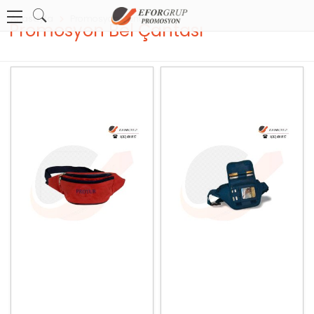
Anasayfa
Promosyon Çanta
Promosyon Bel Çantası