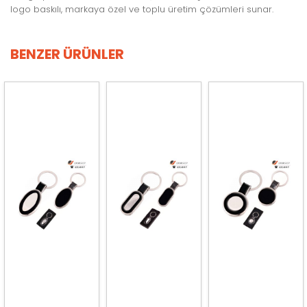
logo baskılı, markaya özel ve toplu üretim çözümleri sunar.
BENZER ÜRÜNLER