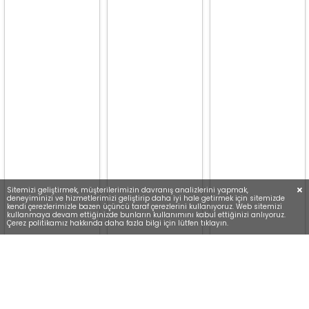
Sitemizi geliştirmek, müşterilerimizin davranış analizlerini yapmak,
deneyiminizi ve hizmetlerimizi geliştirip daha iyi hale getirmek için sitemizde
kendi çerezlerimizle bazen üçüncü taraf çerezlerini kullanıyoruz. Web sitemizi
kullanmaya devam ettiğinizde bunların kullanımını kabul ettiğinizi anlıyoruz.
Çerez politikamız hakkında daha fazla bilgi için lütfen tıklayın.