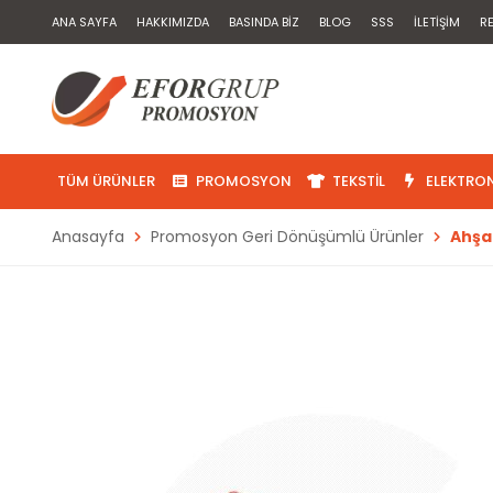
ANA SAYFA
HAKKIMIZDA
BASINDA BIZ
BLOG
SSS
İLETIŞIM
R
TÜM ÜRÜNLER
PROMOSYON
TEKSTIL
ELEKTRON
Anasayfa
Promosyon Geri Dönüşümlü Ürünler
Ahşa