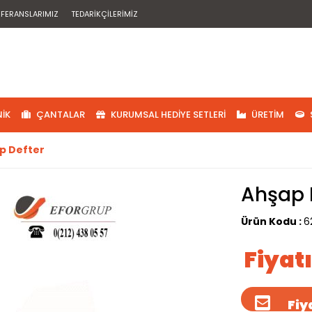
EFERANSLARIMIZ
TEDARIKÇILERIMIZ
IK
ÇANTALAR
KURUMSAL HEDIYE SETLERI
ÜRETIM
p Defter
Ahşap 
Ürün Kodu :
6
Fiyat
Fiya