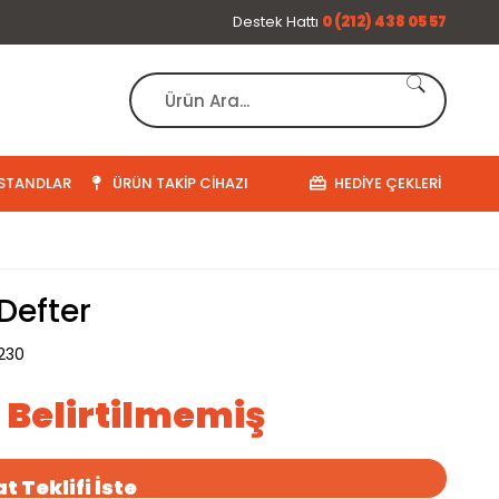
Destek Hattı
0 (212) 438 05 57
STANDLAR
ÜRÜN TAKIP CIHAZI
HEDIYE ÇEKLERI
Defter
230
ı Belirtilmemiş
t Teklifi İste